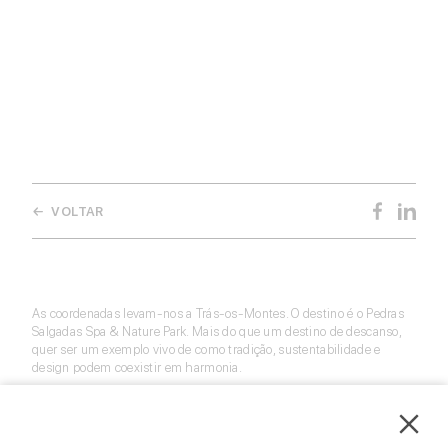
Community Partner
Conheça os benefícios da comunidade para a sua empresa.
Contacte-nos
← VOLTAR
As coordenadas levam-nos a Trás-os-Montes. O destino é o Pedras
Salgadas Spa & Nature Park. Mais do que um destino de descanso,
quer ser um exemplo vivo de como tradição, sustentabilidade e
design podem coexistir em harmonia.
Entre as casas suspensas desenhadas por Luís Rebelo de Andrade, o
spa termal recuperado por Siza Vieira e o projeto de reflorestação
com a WWF, vamos descobrir como o parque, nascido há mais de