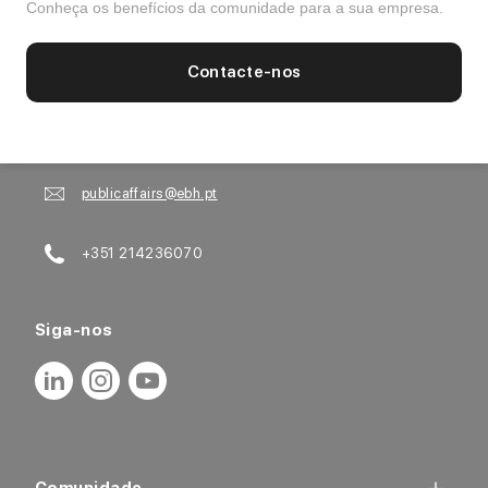
Conheça os benefícios da comunidade para a sua empresa.
Contacte-nos
Fale Connosco
Rua Domingos Monteiro, 5
2730-262 Barcarena
publicaffairs@ebh.pt
+351 214236070
Siga-nos