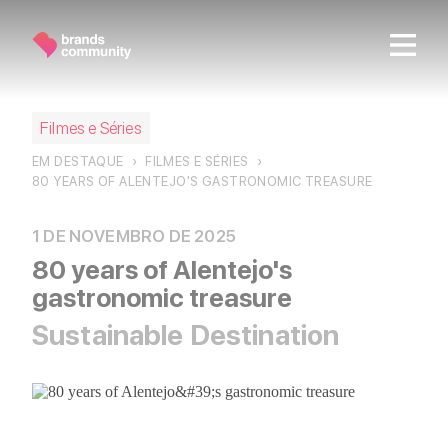
Junte-se a nós
Filmes e Séries
Somos a
comunidade das marcas
em Portugal. Ao ser
nosso
Friend
ou
Partner
passa a fazer parte de iniciativas
EM DESTAQUE
›
FILMES E SÉRIES
›
que promovem o conhecimento académico, estimulam o
80 YEARS OF ALENTEJO'S GASTRONOMIC TREASURE
networking e a partilha das melhores práticas.
1 DE NOVEMBRO DE 2025
80 years of Alentejo's
Community Friend
gastronomic treasure
Seja amigo da comunidade e mantenha-se a par das nossas
Sustainable Destination
novidades e iniciativas.
Junte-se a nós