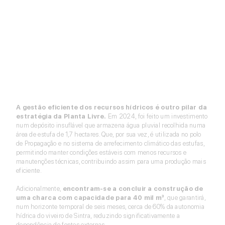
A gestão eficiente dos recursos hídricos é outro pilar da
estratégia da Planta Livre.
Em 2024, foi feito um investimento
num depósito insuflável que armazena água pluvial recolhida numa
área de estufa de 1,7 hectares. Que, por sua vez, é utilizada no polo
de Propagação e no sistema de arrefecimento climático das estufas,
permitindo manter condições estáveis com menos recursos e
manutenções técnicas, contribuindo assim para uma produção mais
eficiente.
Adicionalmente,
encontram-se a concluir a construção de
uma charca com capacidade para 40 mil m³
, que garantirá,
num horizonte temporal de seis meses, cerca de 60% da autonomia
hídrica do viveiro de Sintra, reduzindo significativamente a
dependência de fontes externas.