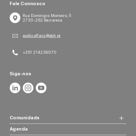
Fale Connosco
Rua Domingos Monteiro, 5
2730-262 Barcarena
publicaffairs@ebh.pt
+351 214236070
Siga-nos
Comunidade
Sobre
Agenda
O que somos