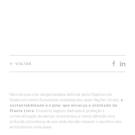
Community Partner
Conheça os benefícios da comunidade para a sua empresa.
Contacte-nos
← VOLTAR
Mais do que uma obrigatoriedade definida pelos Objetivos de
Desenvolvimento Sustentável estabelecidos pelas Nações Unidas,
a
sustentabilidade é o pilar que alicerça a atividade da
Planta Livre.
Enquanto negócio dedicado à produção e
comercialização de plantas ornamentais, a marca defende uma
profunda consciência de que cada decisão impacta o equilíbrio dos
ecossistemas onde opera.