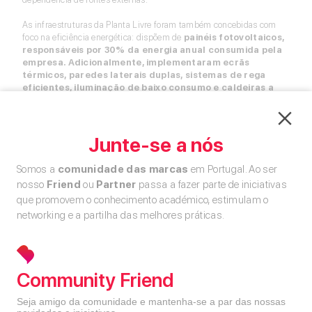
As infraestruturas da Planta Livre foram também concebidas com
foco na eficiência energética: dispõem de
painéis fotovoltaicos,
responsáveis por 30% da energia anual consumida pela
empresa. Adicionalmente, implementaram ecrãs
térmicos, paredes laterais duplas, sistemas de rega
eficientes, iluminação de baixo consumo e caldeiras a
biomassa
- cujas matérias-primas utilizadas são produtos como o
caroço de azeitona, com elevado poder calorífico, reduzindo o
consumo energético na climatização das estufas.
Junte-se a nós
Somos a
comunidade das marcas
em Portugal. Ao ser
nosso
Friend
ou
Partner
passa a fazer parte de iniciativas
que promovem o conhecimento académico, estimulam o
networking e a partilha das melhores práticas.
Community Friend
Seja amigo da comunidade e mantenha-se a par das nossas