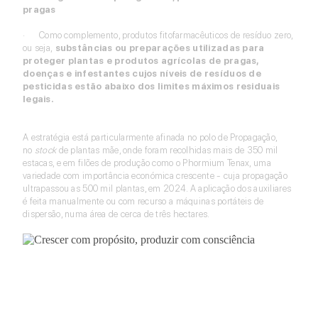
pragas
· Como complemento, produtos fitofarmacêuticos de resíduo zero,
ou seja,
substâncias ou preparações utilizadas para
proteger plantas e produtos agrícolas de pragas,
doenças e infestantes cujos níveis de resíduos de
pesticidas estão abaixo dos limites máximos residuais
legais.
A estratégia está particularmente afinada no polo de Propagação,
no
stock
de plantas mãe, onde foram recolhidas mais de 350 mil
estacas, e em filões de produção como o Phormium Tenax, uma
variedade com importância económica crescente - cuja propagação
ultrapassou as 500 mil plantas, em 2024. A aplicação dos auxiliares
é feita manualmente ou com recurso a máquinas portáteis de
dispersão, numa área de cerca de três hectares.