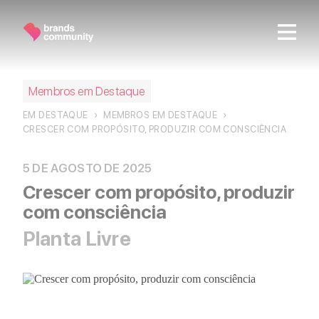
Junte-se a nós
Membros em Destaque
Somos a
comunidade das marcas
em Portugal. Ao ser
nosso
Friend
ou
Partner
passa a fazer parte de iniciativas
EM DESTAQUE
›
MEMBROS EM DESTAQUE
›
que promovem o conhecimento académico, estimulam o
CRESCER COM PROPÓSITO, PRODUZIR COM CONSCIÊNCIA
networking e a partilha das melhores práticas.
5 DE AGOSTO DE 2025
Crescer com propósito, produzir
Community Friend
com consciência
Seja amigo da comunidade e mantenha-se a par das nossas
Planta Livre
novidades e iniciativas.
Junte-se a nós