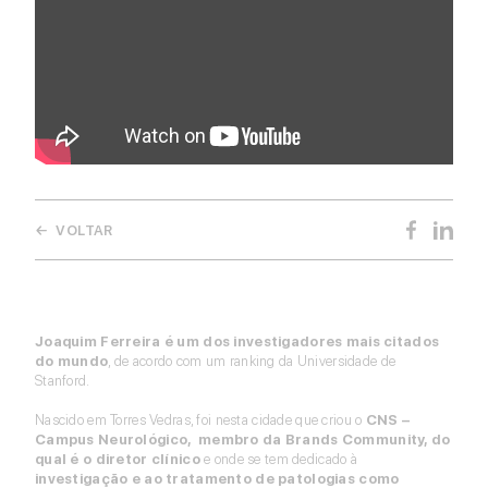
Community Partner
Conheça os benefícios da comunidade para a sua empresa.
Contacte-nos
← VOLTAR
Joaquim Ferreira é um dos investigadores mais citados
do mundo
, de acordo com um ranking da Universidade de
Stanford.
Nascido em Torres Vedras, foi nesta cidade que criou o
CNS –
Campus Neurológico, membro da Brands Community, do
qual é o diretor clínico
e onde se tem dedicado à
investigação e ao tratamento de patologias como