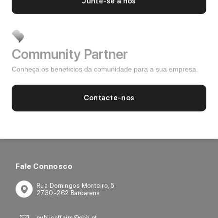
Junte-se a nós
SUBSCREVA AQUI O BRANDS CHANNEL
Community Partner
Conheça os benefícios da comunidade para a sua empresa.
NOTÍCIAS RELACIONADAS
Contacte-nos
Fale Connosco
Rua Domingos Monteiro, 5
2730-262 Barcarena
publicaffairs@ebh.pt