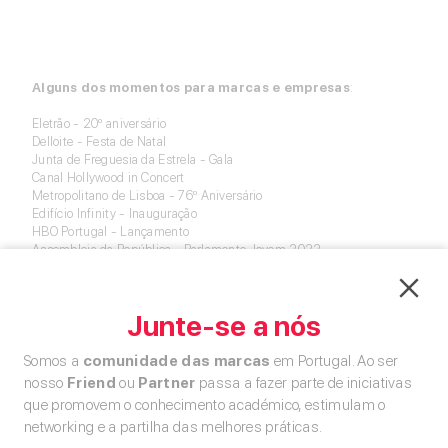
Alguns dos momentos para marcas e empresas
:
Eletrão - 20º aniversário
Delloite - Festa de Natal
Junta de Freguesia da Estrela - Gala
Canal Hollywood in Concert
Metropolitano de Lisboa - 76º Aniversário
Edifício Infinity - Inauguração
HBO Portugal - Lançamento
Assembleia da República - Parlamento Jovem 2022
A Lisbon Film Orchestra esteve
presente no lançamento do 1º
livro da Brands Community, “Inspirar pessoas, afirmar
Junte-se a nós
Portugal”, no início de 2026
, transformando a apresentação
num momento intimista e de enorme sensibilidade, comovendo
todos os convidados.
Somos a
comunidade das marcas
em Portugal. Ao ser
nosso
Friend
ou
Partner
passa a fazer parte de iniciativas
que promovem o conhecimento académico, estimulam o
Media e Publicidade
networking e a partilha das melhores práticas.
TVI - Gala 30 anos