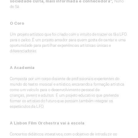
sociedade culta, mais informada e conhecedora”,
Nuno
de Sá.
O Coro
Um projeto artístico que foi criado com o intuito de trazer os fãs LFO
para o palco. É um projeto amador para quem gosta de cantar e uma
oportunidade para partilhar experiências artísticas únicas e
diferenciadoras.
A Academia
Composta por um corpo docente de profissionais experientes do
mundo do teatro musical e artístico, encarando a formação artística
como um veículo para o desenvolvimento pessoal de
crianças, jovens e adultos. É um projeto educativo que pretende
formar os artistas do futuro que possam também integrar os
espetáculos da LFO.
A Lisbon Film Orchestra vai à escola
Concertos didáticos interativos, com o objetivo de introduzir os