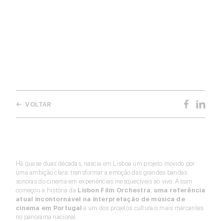
Community Partner
Conheça os benefícios da comunidade para a sua empresa.
Contacte-nos
← VOLTAR
Há quase duas décadas, nascia em Lisboa um projeto movido por
uma ambição clara: transformar a emoção das grandes bandas
sonoras do cinema em experiências inesquecíveis ao vivo. Assim
começou a história da
Lisbon Film Orchestra
,
uma referência
atual incontornável na interpretação de música de
cinema em Portugal
e um dos projetos culturais mais marcantes
no panorama nacional.