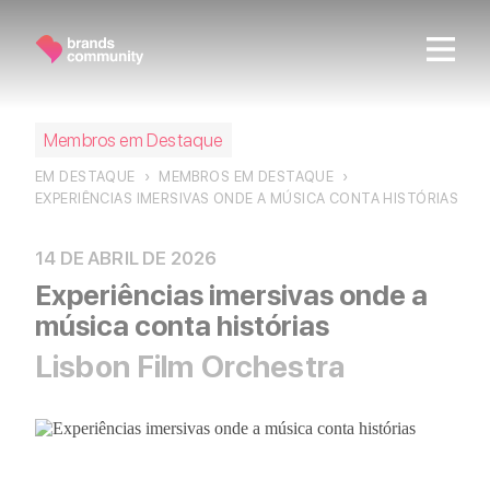
Junte-se a nós
Membros em Destaque
Somos a
comunidade das marcas
em Portugal. Ao ser
nosso
Friend
ou
Partner
passa a fazer parte de iniciativas
EM DESTAQUE
›
MEMBROS EM DESTAQUE
›
que promovem o conhecimento académico, estimulam o
EXPERIÊNCIAS IMERSIVAS ONDE A MÚSICA CONTA HISTÓRIAS
networking e a partilha das melhores práticas.
14 DE ABRIL DE 2026
Experiências imersivas onde a
Community Friend
música conta histórias
Seja amigo da comunidade e mantenha-se a par das nossas
Lisbon Film Orchestra
novidades e iniciativas.
Junte-se a nós