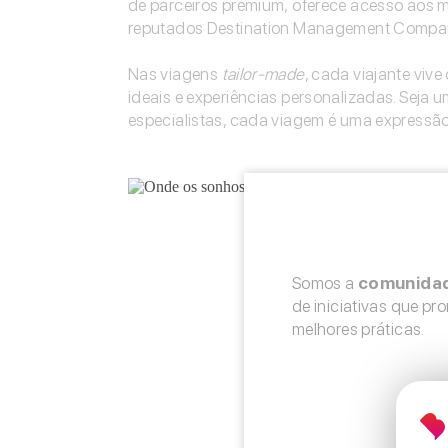
de parceiros premium, oferece acesso aos m
reputados Destination Management Company 
Nas viagens
tailor-made
, cada viajante viv
ideais e experiências personalizadas. Seja 
especialistas, cada viagem é uma expressão d
Somos a
Somos a
comunidad
comunidad
de iniciativas que p
de iniciativas que p
melhores práticas.
melhores práticas.