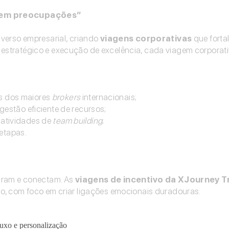
 sem preocupações”
verso empresarial, criando
viagens corporativas
que fort
stratégico e execução de excelência, cada viagem corporat
s dos maiores
brokers
internacionais;
estão eficiente de recursos;
 atividades de
team building
;
etapas.
iram e conectam. As
viagens de incentivo da XJourney T
o, com foco em criar ligações emocionais duradouras.