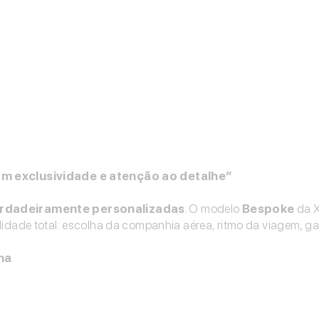
com exclusividade e atenção ao detalhe”
erdadeiramente personalizadas
. O modelo
Bespoke
da X
lidade total: escolha da companhia aérea, ritmo da viagem, ga
ha
.