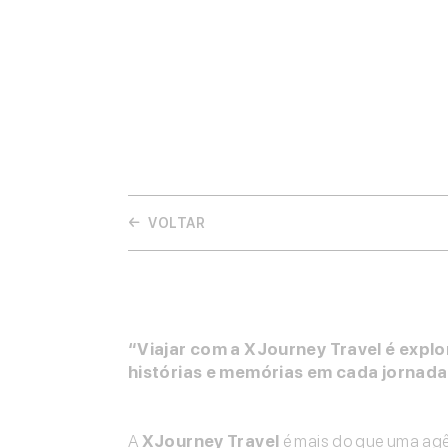
← VOLTAR
“Viajar com a XJourney Travel é expl
histórias e memórias em cada jornada
A
XJourney Travel
é mais do que uma agê