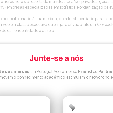
elhores hotéis e resorts do mundo,
transfers
privados, guias e
(empresas especializadas em logística e organização de eve
e o conceito criado à sua medida, com total liberdade para esc
um voo em classe executiva ou em jato privado, até um
tour
excl
e estilo, identidade e desejo.
Junte-se a nós
Junte-se a nós
e das marcas
e das marcas
em Portugal. Ao ser nosso
em Portugal. Ao ser nosso
Friend
Friend
ou
ou
Partne
Partne
romovem o conhecimento académico, estimulam o networking e 
romovem o conhecimento académico, estimulam o networking e 