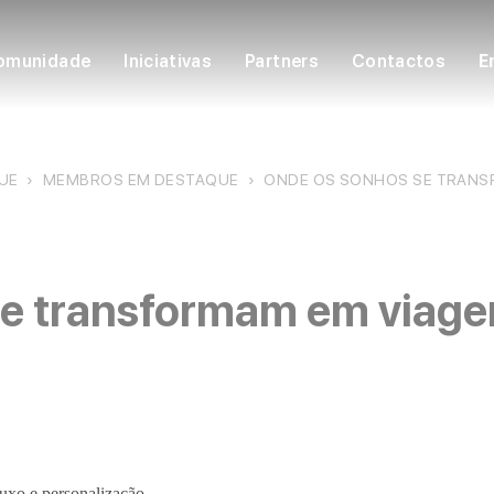
omunidade
Iniciativas
Partners
Contactos
E
UE
›
MEMBROS EM DESTAQUE
›
ONDE OS SONHOS SE TRANSF
e transformam em viagen