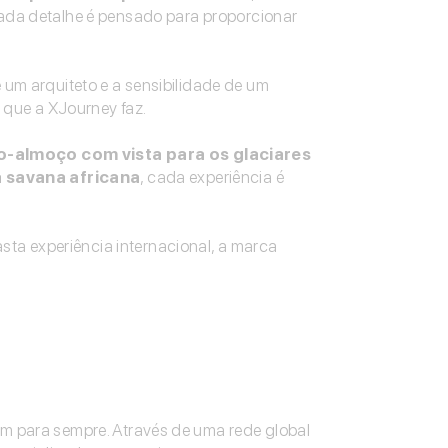
cada detalhe é pensado para proporcionar
 um arquiteto e a sensibilidade de um
 que a XJourney faz.
-almoço com vista para os glaciares
a savana africana
, cada experiência é
asta experiência internacional, a marca
m para sempre. Através de uma rede global