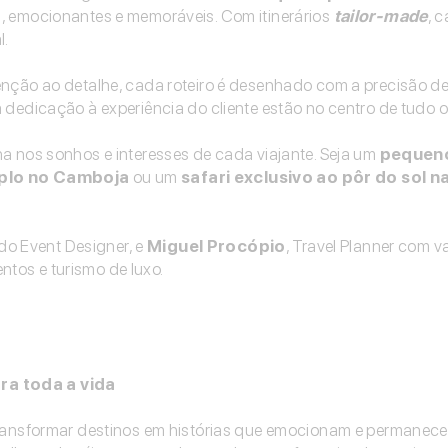
, emocionantes e memoráveis. Com itinerários
tailor-made
, 
l.
enção ao detalhe, cada roteiro é desenhado com a precisão de
 dedicação à experiência do cliente estão no centro de tudo o
a nos sonhos e interesses de cada viajante. Seja um
pequeno
mplo no Camboja
ou um
safari exclusivo ao pôr do sol n
do Event Designer, e
Miguel Procópio
, Travel Planner com v
ntos e turismo de luxo.
ra toda a vida
transformar destinos em histórias que emocionam e permanece