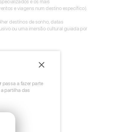
specializados e os mais
ntos e viagens num destino específico).
olher destinos de sonho, datas
usivo ou uma imersão cultural guiada por
r
r
passa a fazer parte
passa a fazer parte
a partilha das
a partilha das