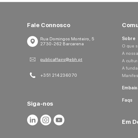
Fale Connosco
Comu
Sobre
Rua Domingos Monteiro, 5
2730-262 Barcarena
O que 
A nossa
publicaffairs@ebh.pt
A cultu
A funda
+351 214236070
Manifes
Embaix
Faqs
Siga-nos
Em D