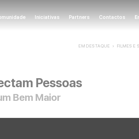
omunidade
Iniciativas
Partners
Contactos
E
EM DESTAQUE
›
FILMES E 
ectam Pessoas
um Bem Maior