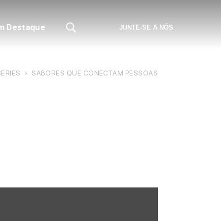
m Destaque
JUNTE-SE A NÓS
SÉRIES
›
SABORES QUE CONECTAM PESSOAS