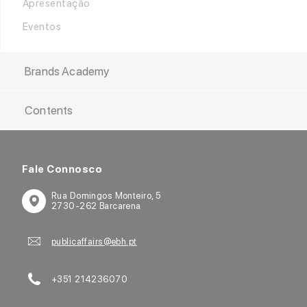
Apresentação
Eventos
Brands Academy
Apresentação
Contents
Os nossos parceiros
Apresentação
Cursos, Formação e Programas
Conteúdos
Fale Connosco
Rua Domingos Monteiro, 5
2730-262 Barcarena
publicaffairs@ebh.pt
+351 214236070